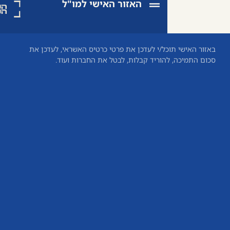
האזור האישי למו"ל
ל/י לעדכן את פרטי כרטיס האשראי, לעדכן את
חזרה
וריד קבלות, לבטל את החברות ועוד.
לראשי
עדכון
סכום
התחברו
לאזור
האישי
ליצירת
קשר