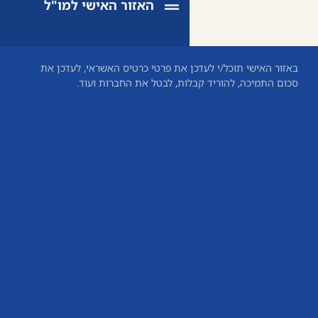
האזור האישי למו"ל
 את פרטי כרטיס האשראי, לעדכן את
חזרה
ת, לבטל את החברות ועוד.
לראשי
התחברות
התחברו
לאזור
האישי
באמצעות
כתובת
אימייל
או
מספר
תעודת
זהות