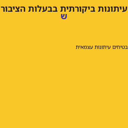
עיתונות ביקורתית בבעלות הציבור
ש
ח
ו
ק
ר
ת
ה
י
כ
ן
ש
א
ח
ר
י
ם
מ
פ
ח
ד
טיחים עיתונות עצמאית